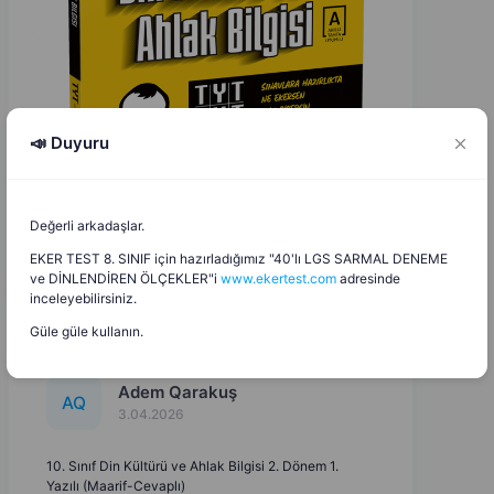
📣 Duyuru
Değerli arkadaşlar.
EKER TEST 8. SINIF için hazırladığımız "40'lı LGS SARMAL DENEME
ve DİNLENDİREN ÖLÇEKLER"i
www.ekertest.com
adresinde
inceleyebilirsiniz.
Güle güle kullanın.
Adem Qarakuş
A
Q
3.04.2026
10. Sınıf Din Kültürü ve Ahlak Bilgisi 2. Dönem 1.
Yazılı (Maarif-Cevaplı)