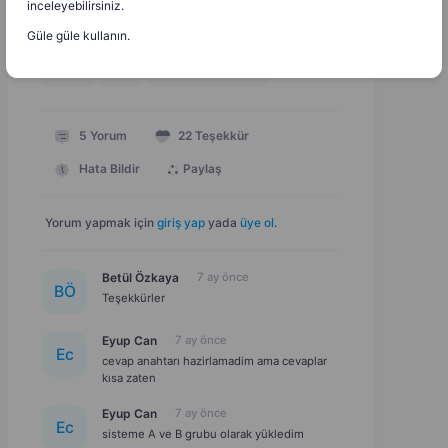
inceleyebilirsiniz.
Yazılı (maarif-AB Guplu) 5. Senaryo
Güle güle kullanın.
23 KB
Doc
Dosyayı İndir
5
Yorum
22
Teşekkür
Hata Bildir
Paylaş
Yorum yapmak için
giriş yap
yada
üye ol
.
Betül Özkaya
7 ay önce
B
Ö
Teşekkürler
Eyup Can
7 ay önce
E
c
cevap anahtarı hazirlamadim ama cevaplar
kısa zaten
Eyup Can
7 ay önce
E
c
sisteme A ve B grubu olarak yükledim