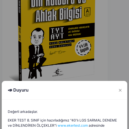
📣 Duyuru
Eyup Can
E
C
Değerli arkadaşlar.
21.12.2025
EKER TEST 8. SINIF için hazırladığımız "40'lı LGS SARMAL DENEME
ve DİNLENDİREN ÖLÇEKLER"i
www.ekertest.com
adresinde
10. Sınıf Din Kültürü ve Ahlak Bilgisi 1. Dönem 2.