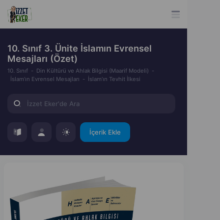
10. Sınıf 3. Ünite İslamın Evrensel
Mesajları (Özet)
10. Sınıf
Din Kültürü ve Ahlak Bilgisi (Maarif Modeli)
İslam'ın Evrensel Mesajları
İslam’ın Tevhit İlkesi
İçerik Ekle