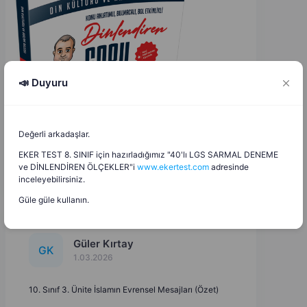
📣 Duyuru
Değerli arkadaşlar.
EKER TEST 8. SINIF için hazırladığımız "40'lı LGS SARMAL DENEME
ve DİNLENDİREN ÖLÇEKLER"i
www.ekertest.com
adresinde
inceleyebilirsiniz.
Güle güle kullanın.
Güler Kırtay
G
K
1.03.2026
10. Sınıf 3. Ünite İslamın Evrensel Mesajları (Özet)