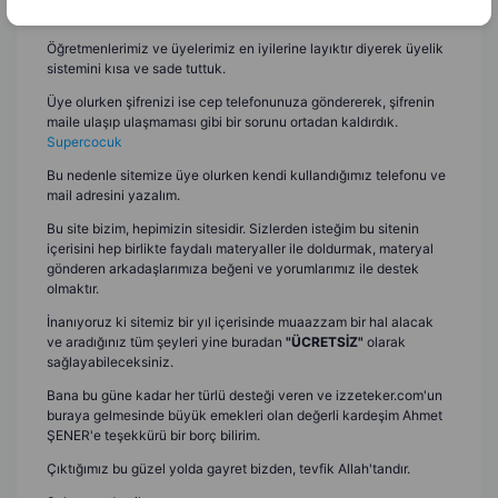
dosyaları bulabileceği bir site ortaya çıkardık.
Öğretmenlerimiz ve üyelerimiz en iyilerine layıktır diyerek üyelik
sistemini kısa ve sade tuttuk.
Üye olurken şifrenizi ise cep telefonunuza göndererek, şifrenin
maile ulaşıp ulaşmaması gibi bir sorunu ortadan kaldırdık.
Supercocuk
Bu nedenle sitemize üye olurken kendi kullandığımız telefonu ve
mail adresini yazalım.
Bu site bizim, hepimizin sitesidir. Sizlerden isteğim bu sitenin
içerisini hep birlikte faydalı materyaller ile doldurmak, materyal
gönderen arkadaşlarımıza beğeni ve yorumlarımız ile destek
olmaktır.
İnanıyoruz ki sitemiz bir yıl içerisinde muaazzam bir hal alacak
ve aradığınız tüm şeyleri yine buradan
"ÜCRETSİZ"
olarak
sağlayabileceksiniz.
Bana bu güne kadar her türlü desteği veren ve izzeteker.com'un
buraya gelmesinde büyük emekleri olan değerli kardeşim Ahmet
ŞENER'e teşekkürü bir borç bilirim.
Çıktığımız bu güzel yolda gayret bizden, tevfik Allah'tandır.